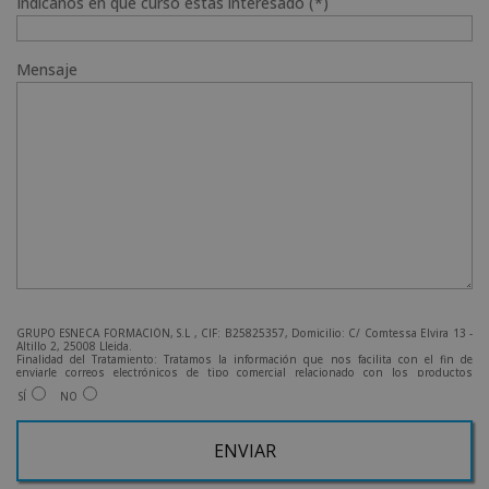
Indícanos en qué curso estás interesado (*)
Mensaje
GRUPO ESNECA FORMACIÓN, S.L , CIF: B25825357, Domicilio: C/ Comtessa Elvira 13 -
Altillo 2, 25008 Lleida.
Finalidad del Tratamiento: Tratamos la información que nos facilita con el fin de
enviarle correos electrónicos de tipo comercial relacionado con los productos
ofrecidos y otros tipo de productos que fueran de su interés.
SÍ
NO
Legitimación del tratamiento: Consentimiento del interesado.
Derechos: Puede ejercitar sus derechos identificándose suficientemente, dirigiéndose
a la dirección admin@grupoesneca.com.
Para más información consulte nuestra Política de Privacidad.
Desea recibir información comercial (vía telefónica y/o email):