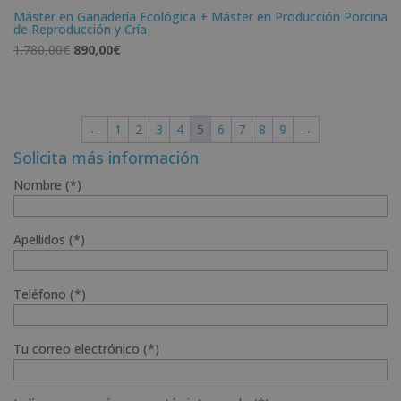
Máster en Ganadería Ecológica + Máster en Producción Porcina
de Reproducción y Cría
El
El
1.780,00
€
890,00
€
precio
precio
original
actual
era:
es:
←
1
2
3
4
5
6
7
8
9
→
1.780,00€.
890,00€.
Solicita más información
Nombre (*)
Apellidos (*)
Teléfono (*)
Tu correo electrónico (*)