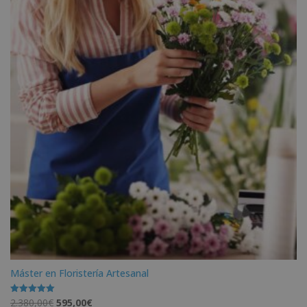
Máster en Floristería Artesanal
El
El
2.380,00
€
595,00
€
Valorado