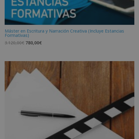
Máster en Escritura y Narración Creativa (Incluye Estancias
Formativas)
El
El
3.120,00
€
780,00
€
precio
precio
original
actual
era:
es:
3.120,00€.
780,00€.