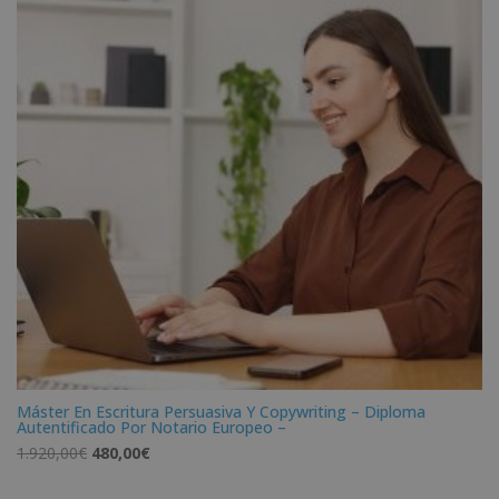
Máster En Escritura Persuasiva Y Copywriting – Diploma
Autentificado Por Notario Europeo –
El
El
1.920,00
€
480,00
€
precio
precio