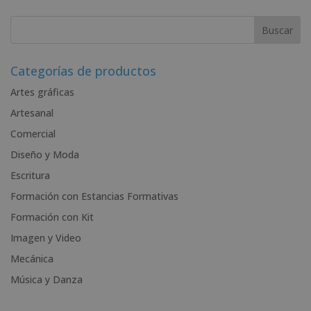
A
l
t
e
r
Categorías de productos
n
Artes gráficas
a
Artesanal
t
i
Comercial
v
Diseño y Moda
e
Escritura
:
Formación con Estancias Formativas
Formación con Kit
Imagen y Video
Mecánica
Música y Danza