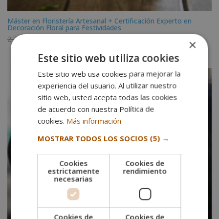
Máster en Floristería Artesanal + Certificación Experto en
Decoración Floral para Festividades
El
El
2.720,00
€
680,00
€
×
precio
precio
Este sitio web utiliza cookies
original
actual
era:
es:
Este sitio web usa cookies para mejorar la
2.720,00€.
680,00€.
experiencia del usuario. Al utilizar nuestro
sitio web, usted acepta todas las cookies
de acuerdo con nuestra Política de
cookies.
Más información
MOSTRAR TODOS LOS SOCIOS
(5) →
Cookies
Cookies de
estrictamente
rendimiento
necesarias
Cookies de
Cookies de