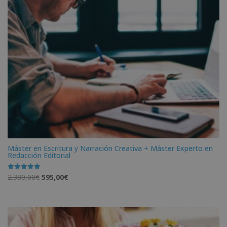
Máster en Escritura y Narración Creativa + Máster Experto en
Redacción Editorial
El
El
2.380,00
€
595,00
€
Valorado
con
precio
precio
5.00
de 5
original
actual
era:
es:
2.380,00€.
595,00€.