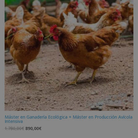
Máster en Ganadería Ecológica + Máster en Producción Avícola
Intensiva
El
El
1.780,00
€
890,00
€
precio
precio