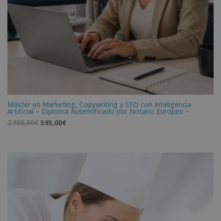
Máster en Marketing, Copywriting y SEO con Inteligencia
Artificial – Diploma Autentificado por Notario Europeo –
El
El
2.380,00
€
595,00
€
precio
precio
original
actual
era:
es:
2.380,00€.
595,00€.