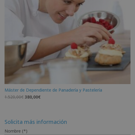
Máster de Dependiente de Panadería y Pastelería
El
El
1.520,00
€
380,00
€
precio
precio
original
actual
era:
es:
Solicita más información
1.520,00€.
380,00€.
Nombre (*)