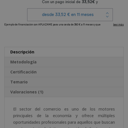
de
Comercio
cantidad
A
l
t
e
Descripción
r
Metodología
n
a
Certificación
t
Temario
i
v
Valoraciones (1)
e
:
El sector del comercio es uno de los motores
principales de la economía y ofrece múltiples
oportunidades profesionales para aquellos que buscan