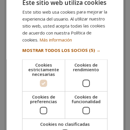
Este sitio web utiliza cookies
decoración, por nombrar algunos.
Este sitio web usa cookies para mejorar la
Además, el curso ofrece una
gran flexibilidad
al
experiencia del usuario. Al utilizar nuestro
realizarse en modalidad online. Cuenta con tutorías
sitio web, usted acepta todas las cookies
personalizadas, acceso a clases en directo y material
de acuerdo con nuestra Política de
audiovisual complementario para garantizar la mejor
cookies.
Más información
experiencia educativa a los alumnos.
MOSTRAR TODOS LOS SOCIOS
(5) →
Y, más allá de las técnicas de venta, también
fomenta habilidades como la comunicación, el
Cookies
Cookies de
trabajo en equipo, la creatividad y la capacidad
estrictamente
rendimiento
de análisis
, todas ellas muy valoradas en el entorno
necesarias
laboral.
Salidas profesionales
Cookies de
Cookies de
Los expertos que cuentan con una formación de
preferencias
funcionalidad
estas características suelen desarrollar sus funciones
como
dependientes en tiendas de moda,
complementos o calzado
. También ejercen de
Cookies no clasificadas
cajeros, como personal de atención en