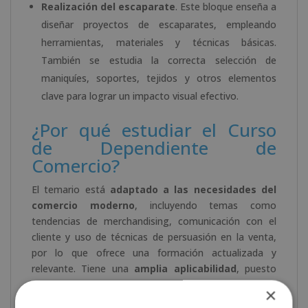
Realización del escaparate
. Este bloque enseña a
diseñar proyectos de escaparates, empleando
herramientas, materiales y técnicas básicas.
También se estudia la correcta selección de
maniquíes, soportes, tejidos y otros elementos
clave para lograr un impacto visual efectivo.
¿Por qué estudiar el Curso
de Dependiente de
Comercio?
El temario está
adaptado a las necesidades del
comercio moderno
, incluyendo temas como
tendencias de merchandising, comunicación con el
cliente y uso de técnicas de persuasión en la venta,
por lo que ofrece una formación actualizada y
relevante. Tiene una
amplia aplicabilidad
, puesto
que los conocimientos adquiridos se pueden aplicar
×
tanto en moda como en alimentación, tecnología o