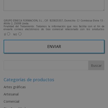
GRUPO ESNECA FORMACIÓN, S.L , CIF: B25825357, Domicilio: C/ Comtessa Elvira 13 -
Altillo 2, 25008 Lleida.
Finalidad del Tratamiento: Tratamos la información que nos facilita con el fin de
enviarle correos electrónicos de tipo comercial relacionado con los productos
ofrecidos y otros tipo de productos que fueran de su interés.
SÍ
NO
Legitimación del tratamiento: Consentimiento del interesado.
Derechos: Puede ejercitar sus derechos identificándose suficientemente, dirigiéndose
a la dirección admin@grupoesneca.com.
Para más información consulte nuestra Política de Privacidad.
Desea recibir información comercial (vía telefónica y/o email):
A
l
t
e
r
Categorías de productos
n
Artes gráficas
a
Artesanal
t
i
Comercial
v