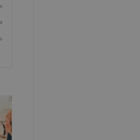
ón
el
o