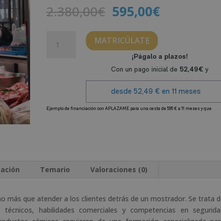
El
El
2.380,00
€
595,00
€
precio
precio
original
actual
Máster
MATRICÚLATE
era:
es:
de
2.380,00€.
595,00€.
Dependiente
de
Carnicería
cantidad
A
l
t
e
r
cación
Temario
Valoraciones (0)
n
a
t
ho más que atender a los clientes detrás de un mostrador. Se trata 
i
técnicos, habilidades comerciales y competencias en segurida
v