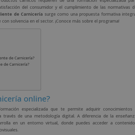
roductos cárnicos requieren de una formación especializada par
e
satisfacción del consumidor y el cumplimiento de las normativas 
:
iente de Carnicería
surge como una propuesta formativa integra
 con solvencia en el sector. ¡Conoce más sobre el programa!
nte de Carnicería?
e de Carnicería?
icería online?
rmación especializada que te permite adquirir conocimientos 
 a través de una metodología digital. A diferencia de la enseñan
arrolla en un entorno virtual, donde puedes acceder a contenid
ovisuales.