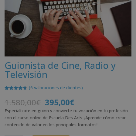
Guionista de Cine, Radio y
Televisión
(
6
valoraciones de clientes)
Valorado
6
con
4.67
El
El
1.580,00
€
395,00
€
de 5 en
precio
precio
base a
Especialízate en guion y convierte tu vocación en tu profesión
valoracione
original
actual
s de
con el curso online de Escuela Des Arts. ¡Aprende cómo crear
era:
es:
clientes
contenido de valor en los principales formatos!
1.580,00€.
395,00€.