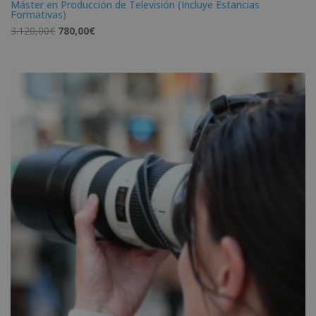
Máster en Producción de Televisión (Incluye Estancias
Formativas)
El
El
3.120,00
€
780,00
€
precio
precio
original
actual
era:
es:
3.120,00€.
780,00€.