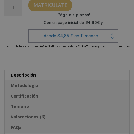
Guionista
MATRICÚLATE
de
Cine,
Radio
y
Televisión
cantidad
A
l
t
e
Descripción
r
Metodología
n
a
Certificación
t
Temario
i
v
Valoraciones (6)
e
FAQs
: