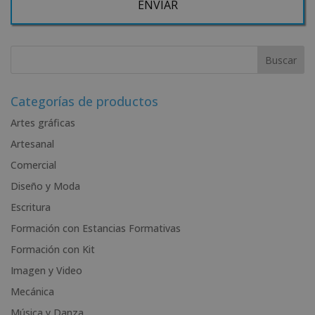
Desea recibir información comercial (vía telefónica y/o email):
A
l
t
e
r
Categorías de productos
n
Artes gráficas
a
Artesanal
t
i
Comercial
v
Diseño y Moda
e
Escritura
:
Formación con Estancias Formativas
Formación con Kit
Imagen y Video
Mecánica
Música y Danza