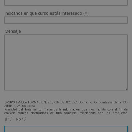
Indícanos en qué curso estás interesado (*)
Mensaje
GRUPO ESNECA FORMACIÓN, S.L , CIF: B25825357, Domicilio: C/ Comtessa Elvira 13 -
Altillo 2, 25008 Lleida.
Finalidad del Tratamiento: Tratamos la información que nos facilita con el fin de
enviarle correos electrónicos de tipo comercial relacionado con los productos
ofrecidos y otros tipo de productos que fueran de su interés.
SÍ
NO
Legitimación del tratamiento: Consentimiento del interesado.
Derechos: Puede ejercitar sus derechos identificándose suficientemente, dirigiéndose
a la dirección admin@grupoesneca.com.
Para más información consulte nuestra Política de Privacidad.