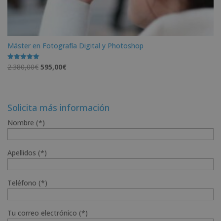
Máster en Fotografía Digital y Photoshop
El
El
2.380,00
€
595,00
€
Valorado
con
precio
precio
5.00
de 5
original
actual
era:
es:
Solicita más información
2.380,00€.
595,00€.
Nombre (*)
Apellidos (*)
Teléfono (*)
Tu correo electrónico (*)