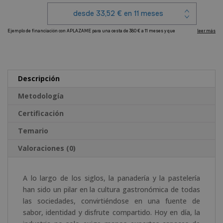
Elaboración,
Decoración
y
Envasado
A
de
l
Productos
t
de
e
Descripción
Panadería
r
y
Metodología
n
Pastelería
a
Certificación
cantidad
t
Temario
i
v
Valoraciones (0)
e
:
A lo largo de los siglos, la panadería y la pastelería
han sido un pilar en la cultura gastronómica de todas
las sociedades, convirtiéndose en una fuente de
sabor, identidad y disfrute compartido. Hoy en día, la