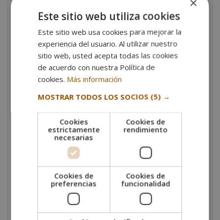
×
elaboración de productos de panadería en la Escuela
Este sitio web utiliza cookies
Europea Des Arts?
Este sitio web usa cookies para mejorar la
Salidas profesionales
experiencia del usuario. Al utilizar nuestro
sitio web, usted acepta todas las cookies
Ahora bien, ¿
dónde pueden trabajar los
de acuerdo con nuestra Política de
panaderos y pasteleros
? Estos profesionales
suelen ejercer en
panaderías y pastelerías
cookies.
Más información
artesanales, donde elaboran productos tradicionales y
MOSTRAR TODOS LOS SOCIOS
(5) →
gourmet. También los encontramos en la
industria
alimentaria
desarrollando funciones de control de
Cookies
Cookies de
calidad, producción en serie y gestión de procesos de
estrictamente
rendimiento
envasados y conservación.
necesarias
Otras salidas profesionales en panadería y pastelería
incluyen
cadenas de restauración y hoteles
,
Cookies de
Cookies de
empresas de catering y en la supervisión y control
preferencias
funcionalidad
higiénico-sanitario. El conocimiento de estos
expertos, además, les permite enfocarse a la
docencia o consultoría en el ámbito.