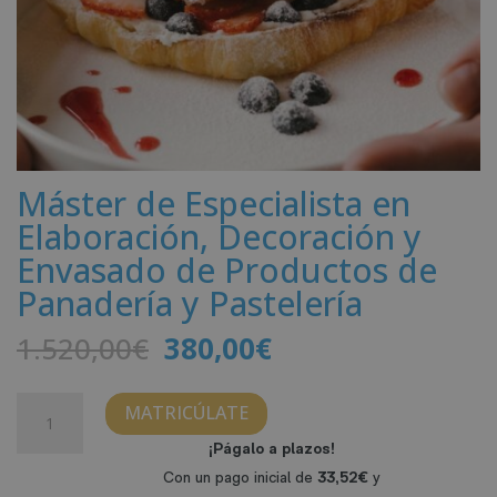
Máster de Especialista en
Elaboración, Decoración y
Envasado de Productos de
Panadería y Pastelería
El
El
1.520,00
€
380,00
€
precio
precio
original
actual
Máster
MATRICÚLATE
era:
es:
de
1.520,00€.
380,00€.
Especialista
en