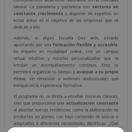
laboral. La panadería y pastelería son
sectores en
constante crecimiento
y disponer de expertos en
estas áreas es el objetivo de las empresas que se
dedican a ello.
Además, si eliges Escuela Des Arts, estarás
apostando por una
formación flexible y accesible
.
Se imparte en modalidad online, con un campus
virtual intuitivo y tutorías personalizadas que te
brindan un acompañamiento continuo. Esto te
permitirá organizar tu tiempo y
avanzar a tu propio
ritmo
, sin renunciar a webinars audiovisuales que
enriquecen la experiencia formativa.
El programa no se limita a enseñar técnicas clásicas,
sino que proporciona una
actualización constante
al abordar nuevas tendencias como la elaboración de
productos sin gluten, con bajo contenido de azúcar o
adaptados a diferentes necesidades dietéticas. ¿Qué
más necesitas para tomar la decisión de estudiar