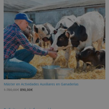
Máster en Actividades Auxiliares en Ganaderías
El
El
1.780,00
€
890,00
€
precio
precio
original
actual
era:
es: