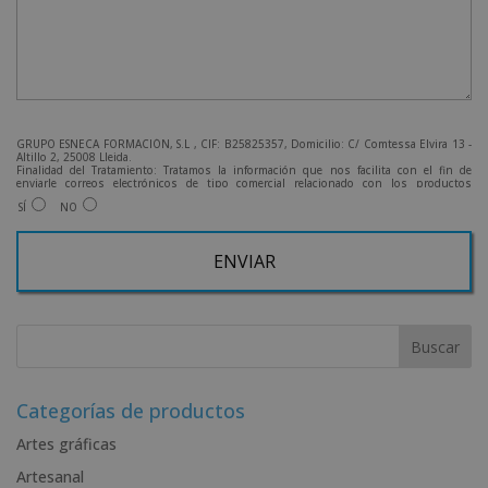
GRUPO ESNECA FORMACIÓN, S.L , CIF: B25825357, Domicilio: C/ Comtessa Elvira 13 -
Altillo 2, 25008 Lleida.
Finalidad del Tratamiento: Tratamos la información que nos facilita con el fin de
enviarle correos electrónicos de tipo comercial relacionado con los productos
ofrecidos y otros tipo de productos que fueran de su interés.
SÍ
NO
Legitimación del tratamiento: Consentimiento del interesado.
Derechos: Puede ejercitar sus derechos identificándose suficientemente, dirigiéndose
a la dirección admin@grupoesneca.com.
Para más información consulte nuestra Política de Privacidad.
Desea recibir información comercial (vía telefónica y/o email):
A
l
t
e
r
Categorías de productos
n
Artes gráficas
a
Artesanal
t