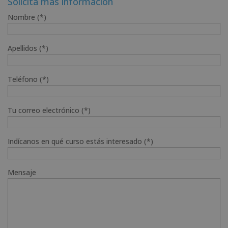
Solicita más información
1.780,00€.
890,00€.
Nombre (*)
Apellidos (*)
Teléfono (*)
Tu correo electrónico (*)
Indícanos en qué curso estás interesado (*)
Mensaje