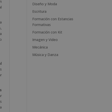
ón
e
Diseño y Moda
al
:
Escritura
Formación con Estancias
ca
Formativas
s,
Formación con Kit
ta
mo
Imagen y Video
Mecánica
Música y Danza
al
ás
r
s
ar
s
la