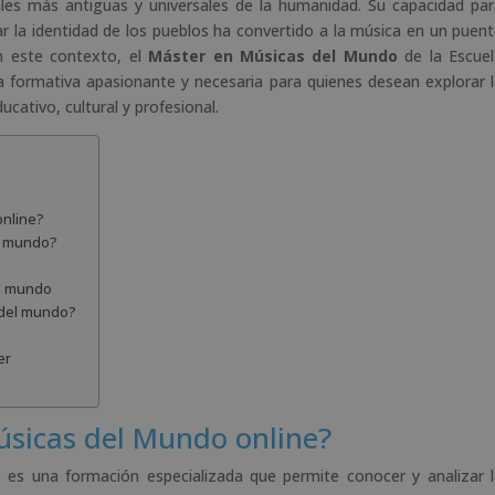
t
ales más antiguas y universales de la humanidad. Su capacidad pa
i
ar la identidad de los pueblos ha convertido a la música en un puen
v
En este contexto, el
Máster en Músicas del Mundo
de la Escuel
e
formativa apasionante y necesaria para quienes desean explorar 
:
cativo, cultural y profesional.
online?
el mundo?
el mundo
 del mundo?
er
sicas del Mundo online?
e
es una formación especializada que permite conocer y analizar 