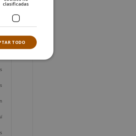
clasificadas
to
ue
za
PTAR TODO
de
os
os
en
sí
us