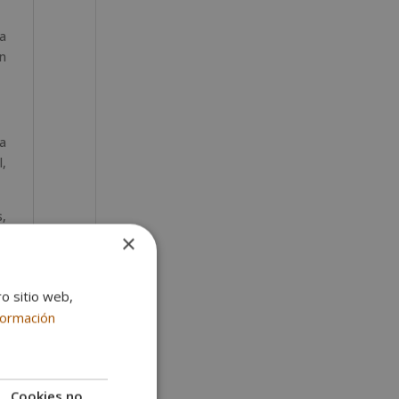
 a
en
 a
l,
s,
a.
×
a
ro sitio web,
formación
s
el
Cookies no