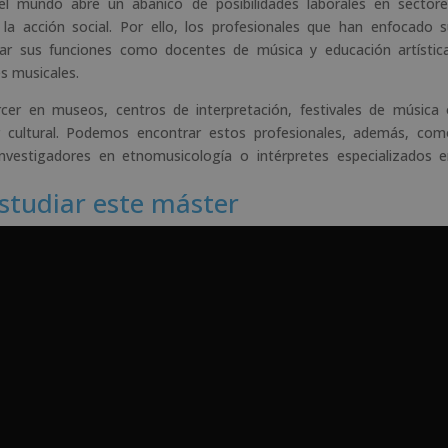
el mundo abre un abanico de posibilidades laborales en sectore
 la acción social. Por ello, los profesionales que han enfocado 
lar sus funciones como docentes de música y educación artístic
es musicales.
rcer en museos, centros de interpretación, festivales de música
or cultural. Podemos encontrar estos profesionales, además, co
nvestigadores en etnomusicología o intérpretes especializados 
estudiar este máster