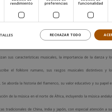
e
rendimiento
preferencias
funcionalidad
la LOE
. Se analiza el concepto de interculturalidad en el contex
romoverla a través de la música.
s nociones de cultura, identidad y multiculturalidad, con un enfoq
 explora el surgimiento del sonido como expresión cultural y se tra
TALLES
RECHAZAR TODO
ACE
 la música
. Se estudia la música como lenguaje universal, medio 
lizan sus características musicales, la importancia de la danza y l
scribe el folklore rumano, sus rasgos musicales distintivos y l
. Se aborda la historia del flamenco, su valor educativo y su papel 
lución de la música en el norte de África, incluyendo la música andalu
cas tradicionales de China, India y Japón, con especial atención a s