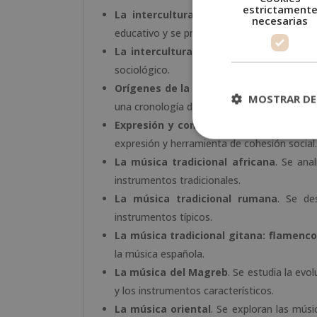
estrictament
La interculturalidad en el marco de 
necesarias
educativo y se proponen estrategias para p
La interculturalidad
. Se profundiza en la
sociológico.
Orígenes de la música en la cultura
. Se
MOSTRAR DE
una cronología de la música.
Expresión y comunicación a través de
expresión y herramienta de cohesión social.
La música tradicional africana
. Se ana
instrumentos tradicionales.
La música tradicional rumana
. Se de
instrumentos típicos.
La música tradicional gitana: flamenco
la música española.
La música del Magreb
. Se estudia la evo
y los instrumentos característicos.
La música oriental
. Se exploran las músi