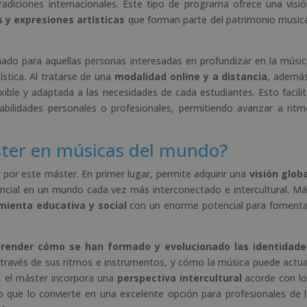
tradiciones internacionales. Este tipo de programa ofrece una visi
s y expresiones artísticas
que forman parte del patrimonio music
ado para aquellas personas interesadas en profundizar en la músi
ística. Al tratarse de una
modalidad online y a distancia
, ademá
exible y adaptada a las necesidades de cada estudiantes. Esto facili
bilidades personales o profesionales, permitiendo avanzar a rit
ster en músicas del mundo?
por este máster. En primer lugar, permite adquirir una
visión glob
sencial en un mundo cada vez más interconectado e intercultural. M
mienta educativa y social
con un enorme potencial para fomenta
render cómo se han formado y evolucionado las identidade
 través de sus ritmos e instrumentos, y cómo la música puede actu
, el máster incorpora una
perspectiva intercultural
acorde con lo
 que lo convierte en una excelente opción para profesionales de 