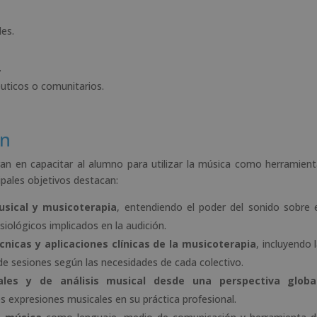
les.
.
éuticos o comunitarios.
ón
an en capacitar al alumno para utilizar la música como herramien
cipales objetivos destacan:
usical y musicoterapia
, entendiendo el poder del sonido sobre 
siológicos implicados en la audición.
nicas y aplicaciones clínicas de la musicoterapia
, incluyendo 
de sesiones según las necesidades de cada colectivo.
rales y de análisis musical desde una perspectiva globa
es expresiones musicales en su práctica profesional.