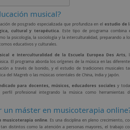
ducación musical?
ación de posgrado especializada que profundiza en el
estudio de l
ca, cultural y terapéutica
. Este tipo de programa combina e
 la psicología, la sociología y la interculturalidad, preparando a l
ornos educativos y culturales.
ical e Interculturalidad de la Escuela Europea Des Arts
, 
ásica. El programa aborda los orígenes de la música en las diferent
ción a través de lsonido, y el estudio de tradiciones musicales t
ica del Magreb o las músicas orientales de China, India y Japón.
ndicado para docentes, músicos, educadores sociales
y toda
 perfil profesional integrando la música como herramientas d
r un máster en musicoterapia online
 musicoterapia online
. Es una disciplina en pleno crecimiento, c
s tan distintos como la atención a personas mayores, el trabajo c