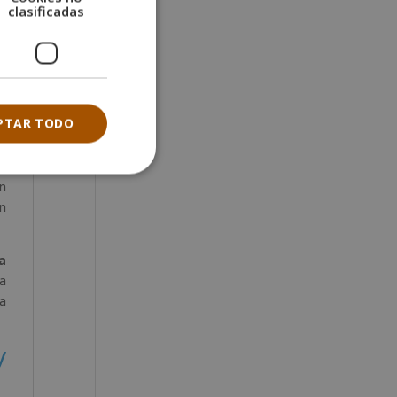
clasificadas
ás
s,
a
el
PTAR TODO
n
ón
a
ca
a
y