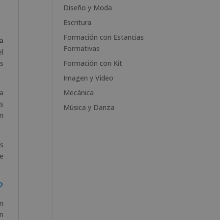
e
Diseño y Moda
:
Escritura
Formación con Estancias
a
Formativas
l
os
Formación con Kit
Imagen y Video
la
Mecánica
es
Música y Danza
an
s
e
?
on
on