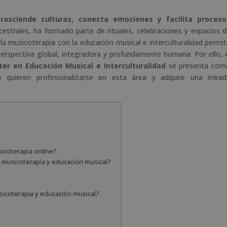
a
t
trasciende culturas, conecta emociones y facilita proceso
i
strales, ha formado parte de rituales, celebraciones y espacios 
v
 la musicoterapia con la educación musical e interculturalidad permi
e
perspectiva global, integradora y profundamente humana. Por ello, 
:
er en Educación Musical e Interculturalidad
se presenta com
 quieren profesionalizarse en esta área y adquirir una mirad
icoterapia online?
 musicoterapia y educación musical?
sicoterapia y educación musical?