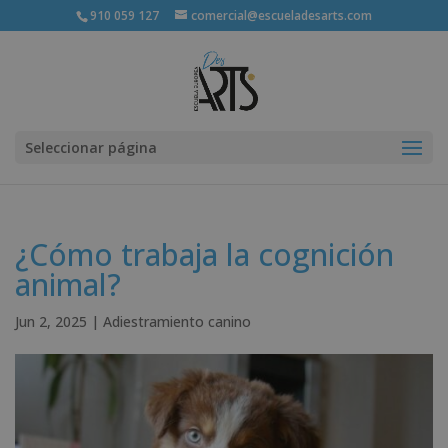
910 059 127
comercial@escueladesarts.com
Seleccionar página
¿Cómo trabaja la cognición
animal?
Jun 2, 2025
|
Adiestramiento canino