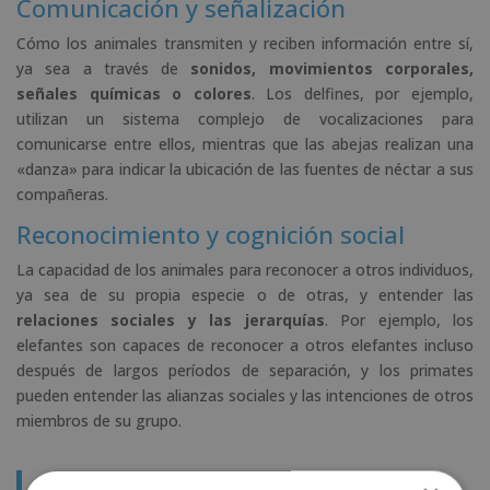
Comunicación y señalización
Cómo los animales transmiten y reciben información entre sí,
ya sea a través de
sonidos, movimientos corporales,
señales químicas o colores
. Los delfines, por ejemplo,
utilizan un sistema complejo de vocalizaciones para
comunicarse entre ellos, mientras que las abejas realizan una
«danza» para indicar la ubicación de las fuentes de néctar a sus
compañeras.
Reconocimiento y cognición social
La capacidad de los animales para reconocer a otros individuos,
ya sea de su propia especie o de otras, y entender las
relaciones sociales y las jerarquías
. Por ejemplo, los
elefantes son capaces de reconocer a otros elefantes incluso
después de largos períodos de separación, y los primates
pueden entender las alianzas sociales y las intenciones de otros
miembros de su grupo.
Te puede interesar: