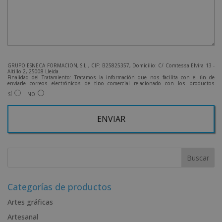
GRUPO ESNECA FORMACIÓN, S.L , CIF: B25825357, Domicilio: C/ Comtessa Elvira 13 -
Altillo 2, 25008 Lleida.
Finalidad del Tratamiento: Tratamos la información que nos facilita con el fin de
enviarle correos electrónicos de tipo comercial relacionado con los productos
ofrecidos y otros tipo de productos que fueran de su interés.
SÍ
NO
Legitimación del tratamiento: Consentimiento del interesado.
Derechos: Puede ejercitar sus derechos identificándose suficientemente, dirigiéndose
a la dirección admin@grupoesneca.com.
Para más información consulte nuestra Política de Privacidad.
Desea recibir información comercial (vía telefónica y/o email):
A
l
t
e
r
Categorías de productos
n
Artes gráficas
a
Artesanal
t