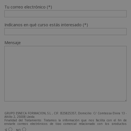
Tu correo electrónico (*)
Indícanos en qué curso estás interesado (*)
Mensaje
GRUPO ESNECA FORMACIÓN, S.L , CIF: B25825357, Domicilio: C/ Comtessa Elvira 13 -
Altillo 2, 25008 Lleida.
Finalidad del Tratamiento: Tratamos la información que nos facilita con el fin de
enviarle correos electrónicos de tipo comercial relacionado con los productos
ofrecidos y otros tipo de productos que fueran de su interés.
SÍ
NO
Legitimación del tratamiento: Consentimiento del interesado.