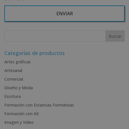
Derechos: Puede ejercitar sus derechos identificándose suficientemente, dirigiéndose
a la dirección admin@grupoesneca.com.
Para más información consulte nuestra Política de Privacidad.
Desea recibir información comercial (vía telefónica y/o email):
A
l
t
e
r
Categorías de productos
n
Artes gráficas
a
Artesanal
t
i
Comercial
v
Diseño y Moda
e
Escritura
:
Formación con Estancias Formativas
Formación con Kit
Imagen y Video