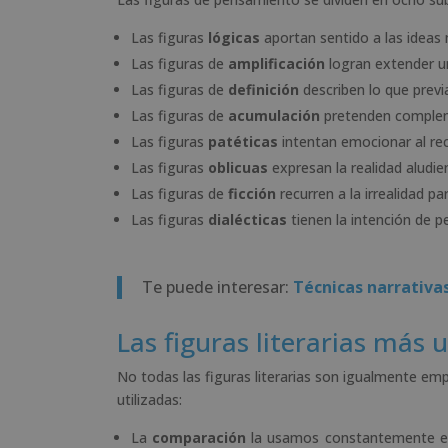
Las figuras
lógicas
aportan sentido a las ideas 
Las figuras de
amplificación
logran extender un
Las figuras de
definición
describen lo que prev
Las figuras de
acumulación
pretenden compleme
Las figuras
patéticas
intentan emocionar al rec
Las figuras
oblicuas
expresan la realidad aludi
Las figuras de
ficción
recurren a la irrealidad p
Las figuras
dialécticas
tienen la intención de p
Te puede interesar:
Técnicas narrativas
Las figuras literarias más u
No todas las figuras literarias son igualmente em
utilizadas:
La
comparación
la usamos constantemente en 