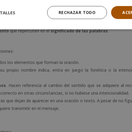
e palabras
, siendo la posición de las mismas la clave principal. El s
TALLES
RECHAZAR TODO
ACE
ás característico de ellas. En caso de que las palabras cambiasen de 
ento
que repercuten en el
significado de las palabras
.
isiones:
ados los elementos que forman la oración.
u propio nombre indica, entra en juego la fonética o la intenc
mos
. Hacen referencia al cambio del sentido que se adquiere al recu
ncorrecto en otras circunstancias, si no hubiese una intencionalidad.
ras que dejan de aparecer en una oración o texto. A pesar de no figur
quiere transmitir en el mensaje.
tipos: