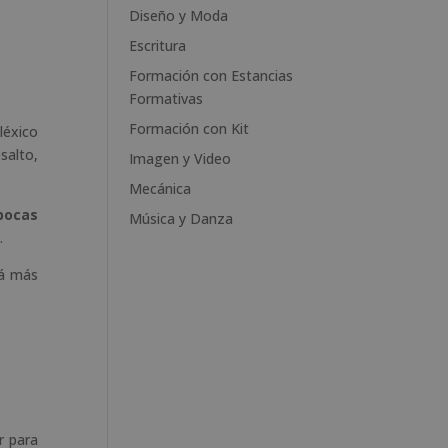
e
Diseño y Moda
:
Escritura
Formación con Estancias
Formativas
Formación con Kit
léxico
salto,
Imagen y Video
Mecánica
pocas
Música y Danza
.
tá más
r para