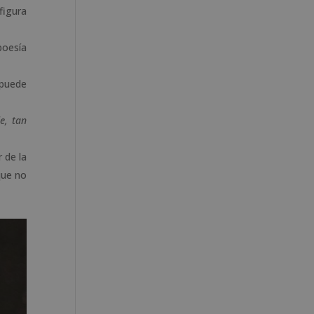
figura
poesía
puede
e, tan
 de la
que no