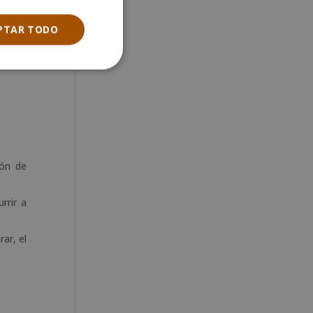
entido
PTAR TODO
orden,
ión de
rrir a
ar, el