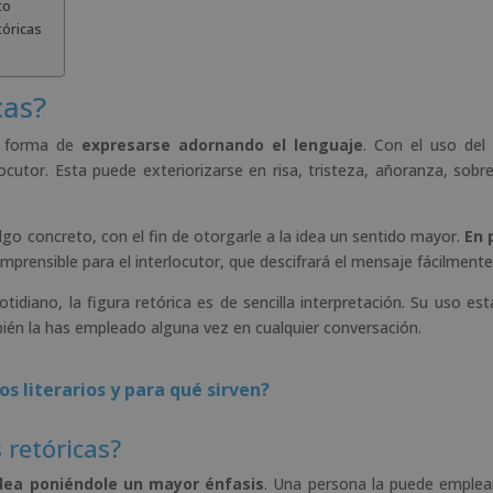
to
tóricas
cas?
na forma de
expresarse adornando el lenguaje
. Con el uso del 
ocutor. Esta puede exteriorizarse en risa, tristeza, añoranza, sobre
algo concreto, con el fin de otorgarle a la idea un sentido mayor.
En 
mprensible para el interlocutor, que descifrará el mensaje fácilmente
tidiano, la figura retórica es de sencilla interpretación. Su uso es
bién la has empleado alguna vez en cualquier conversación.
os literarios y para qué sirven?
 retóricas?
dea poniéndole un mayor énfasis
. Una persona la puede emplea