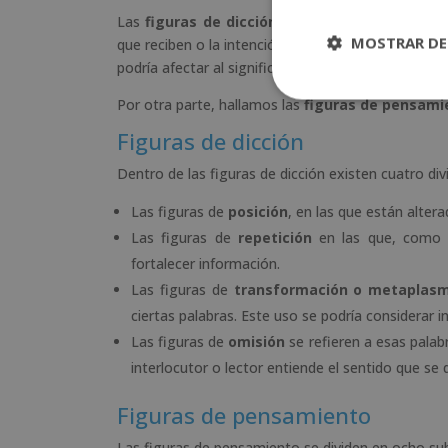
Las
figuras de dicción
suelen ser un juego d
MOSTRAR DE
que reciben o la intención fonética suelen ser lo m
podría afectar al significado de las mismas.
Por otra parte, hallamos las
figuras de pensami
Figuras de dicción
Dentro de las figuras de dicción existen cuatro div
Las figuras de
posición
, en las que están alter
Las figuras de
repetición
en las que, como s
fortalecer información.
Las figuras de
transformación o metaplas
ciertas palabras. Este uso se podría considerar i
Las figuras de
omisión
se refieren a esas palab
interlocutor o lector entiende el sentido que se 
Figuras de pensamiento
Las figuras de pensamiento se dividen en ocho sub