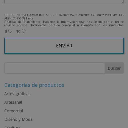
GRUPO ESNECA FORMACIÓN, S.L , CIF: B25825357, Domicilio: C/ Comtessa Elvira 13 -
Altillo 2, 25008 Lleida.
Finalidad del Tratamiento: Tratamos la información que nos facilita con el fin de
enviarle correos electrónicos de tipo comercial relacionado con los productos
ofrecidos y otros tipo de productos que fueran de su interés.
SÍ
NO
Legitimación del tratamiento: Consentimiento del interesado.
Derechos: Puede ejercitar sus derechos identificándose suficientemente, dirigiéndose
a la dirección admin@grupoesneca.com.
Para más información consulte nuestra Política de Privacidad.
Desea recibir información comercial (vía telefónica y/o email):
A
l
t
e
r
Categorías de productos
n
Artes gráficas
a
Artesanal
t
i
Comercial
v
Diseño y Moda
e
Escritura