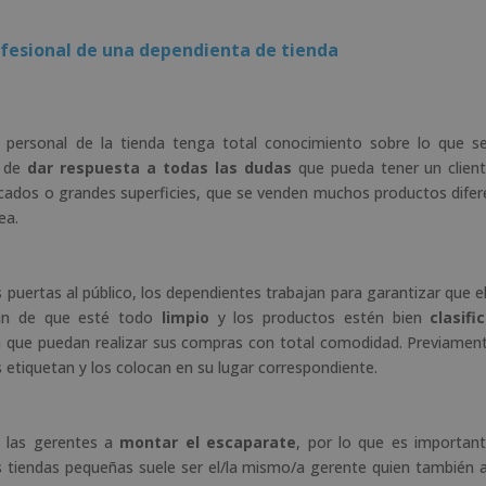
rofesional de una dependienta de tienda
 personal de la tienda tenga total conocimiento sobre lo que s
o de
dar respuesta a todas las dudas
que pueda tener un clien
cados o grandes superficies, que se venden muchos productos difer
ea.
 puertas al público, los dependientes trabajan para garantizar que el
an de que esté todo
limpio
y los productos estén bien
clasifi
ra que puedan realizar sus compras con total comodidad. Previament
 etiquetan y los colocan en su lugar correspondiente.
 las gerentes a
montar el escaparate
, por lo que es importan
as tiendas pequeñas suele ser el/la mismo/a gerente quien también