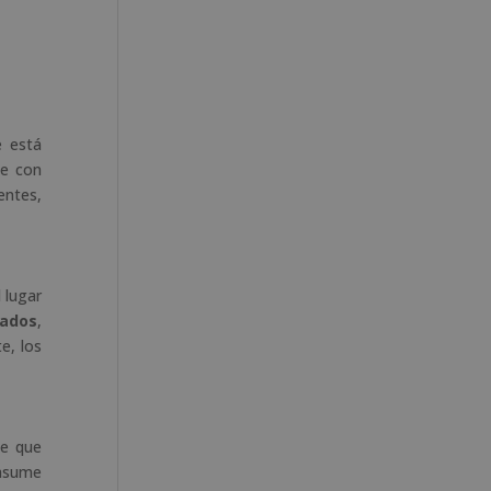
e está
te con
entes,
 lugar
cados
,
e, los
te que
 asume