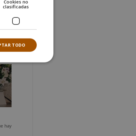
Cookies no
clasificadas
upa de
que la
PTAR TODO
as del
ue hay