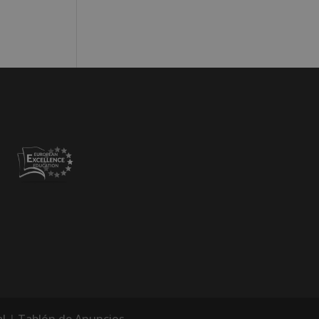
l
|
Tablón de Anuncios