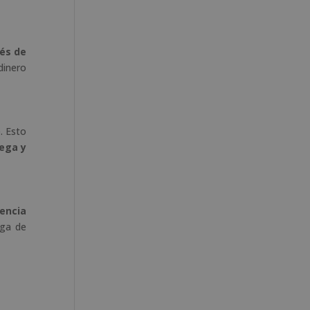
vés de
dinero
. Esto
rega y
dencia
rga de