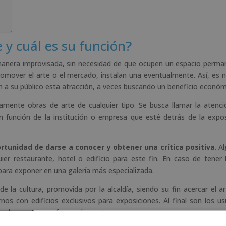
 y cuál es su función?
manera improvisada, sin necesidad de que ocupen un espacio perma
romover el arte o el mercado, instalan una eventualmente. Así, es 
 a su público esta atracción, a veces buscando un beneficio económ
mente obras de arte de cualquier tipo. Se busca llamar la atenci
En función de la institución o empresa que esté detrás de la expos
rtunidad de darse a conocer y obtener una crítica positiva
. A
r restaurante, hotel o edificio para este fin. En caso de tener
para exponer en una galería más especializada.
la cultura, promovida por la alcaldía, siendo su fin acercar el ar
os con edificios exclusivos para exposiciones. Al final son los us
as obras, otorgan fama a los autores nuevos.