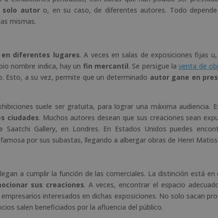
 solo autor
o, en su caso, de diferentes autores. Todo depende
las mismas.
e en diferentes lugares
. A veces en salas de exposiciones fijas u,
pio nombre indica, hay un
fin mercantil
. Se persigue la
venta de ob
do. Esto, a su vez, permite que un determinado
autor gane en pres
xhibiciones suele ser gratuita, para lograr una máxima audiencia. 
s ciudades
. Muchos autores desean que sus creaciones sean exp
he Saatchi Gallery, en Londres. En Estados Unidos puedes encont
s famosa por sus subastas, llegando a albergar obras de Henri Matiss
legan a cumplir la función de las comerciales. La distinción está en 
mocionar sus creaciones
. A veces, encontrar el espacio adecuad
 empresarios interesados en dichas exposiciones. No solo sacan pr
cios salen beneficiados por la afluencia del público.