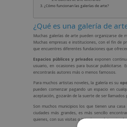
¿Cómo funcionan las galerías de arte?
¿Qué es una galería de arte
Muchas galerías de arte pueden organizarse de 
Muchas empresas e instituciones, con el fin de p
que encuentres diferentes fundaciones que ofrecen
Espacios públicos y privados
exponen continua
usuario, en ocasiones para buscar publicitarse. 
encontrarás autores más o menos famosos.
Para muchos artistas noveles, la galería es su
opo
pueden comenzar pagando un espacio en cualquie
aceptación, gozarán de la suerte de ser llamados 
Son muchos municipios los que tienen una casa de 
ciudades más grandes, es más sencillo encontrarn
quienes, con sus visitas o interés por determinad