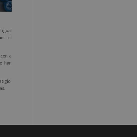
 igual
nes el
ecen a
ue han
tigio.
as.