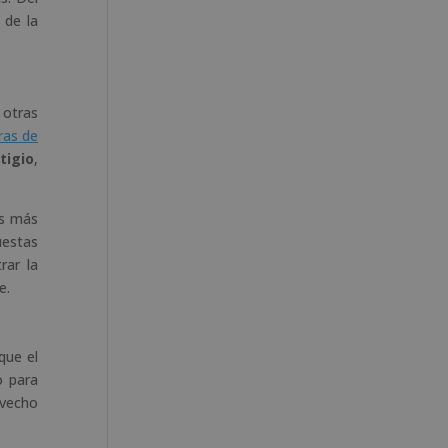
 de la
 otras
ras de
tigio
,
Es más
uestas
rar la
e.
que el
o para
ovecho