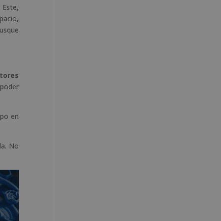
 Este,
pacio,
busque
tores
 poder
ipo en
la. No