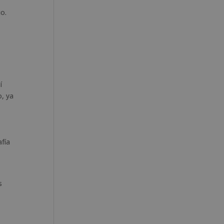
io.
í
o, ya
afía
s