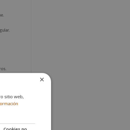
me.
gular.
ros.
×
ro sitio web,
formación
Cookies no