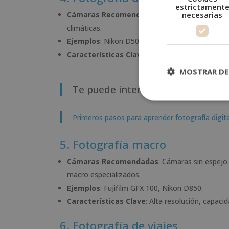
estrictament
necesarias
Cámaras Recomendadas
: Cámaras DSLR o sin
climáticas.
Ejemplos
: Nikon D500, Canon EOS R6.
Características Clave
: Excelente rendimiento c
MOSTRAR DE
Te puede interesar:
Primeros pasos para aprender fotografía digita
5. Fotografía macro
Cámaras Recomendadas
: Cámaras sin espejo
macro especializados.
Ejemplos
: Fujifilm GFX 100, Nikon D850.
Características Clave
: Alta resolución, capac
6. Fotografía de viajes