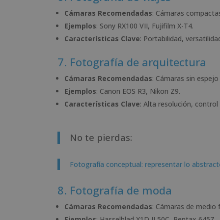
Cámaras Recomendadas
: Cámaras compactas 
Ejemplos
: Sony RX100 VII, Fujifilm X-T4.
Características Clave
: Portabilidad, versatili
7. Fotografía de arquitectura
Cámaras Recomendadas
: Cámaras sin espejo 
Ejemplos
: Canon EOS R3, Nikon Z9.
Características Clave
: Alta resolución, contro
No te pierdas:
Fotografía conceptual: representar lo abstrac
8. Fotografía de moda
Cámaras Recomendadas
: Cámaras de medio f
Ejemplos
: Hasselblad X1D II 50C, Pentax 645Z.