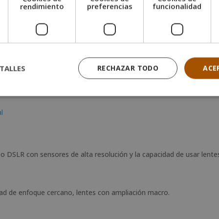
e
rendimiento
preferencias
funcionalidad
 espejo con buen rendimiento en teleobjetivos y resistencia a condi
on teleobjetivos, resistencia al clima, buena duración de la batería.
TALLES
RECHAZAR TODO
ACE
l
 o DSLR con sensores de alta resolución y la capacidad de usar lente
idad de enfoque cercano, lentes con ampliación macro.