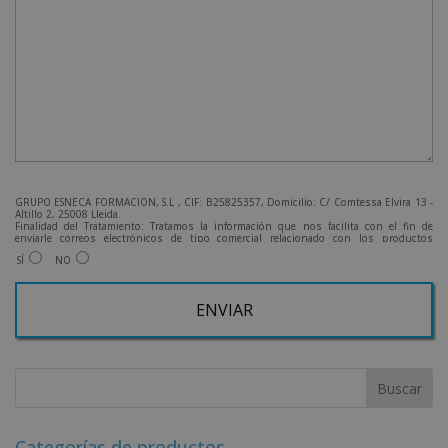
GRUPO ESNECA FORMACIÓN, S.L , CIF: B25825357, Domicilio: C/ Comtessa Elvira 13 -
Altillo 2, 25008 Lleida.
Finalidad del Tratamiento: Tratamos la información que nos facilita con el fin de
enviarle correos electrónicos de tipo comercial relacionado con los productos
ofrecidos y otros tipo de productos que fueran de su interés.
SÍ
NO
Legitimación del tratamiento: Consentimiento del interesado.
Derechos: Puede ejercitar sus derechos identificándose suficientemente, dirigiéndose
a la dirección admin@grupoesneca.com.
Para más información consulte nuestra Política de Privacidad.
Desea recibir información comercial (vía telefónica y/o email):
A
l
t
e
r
Categorías de productos