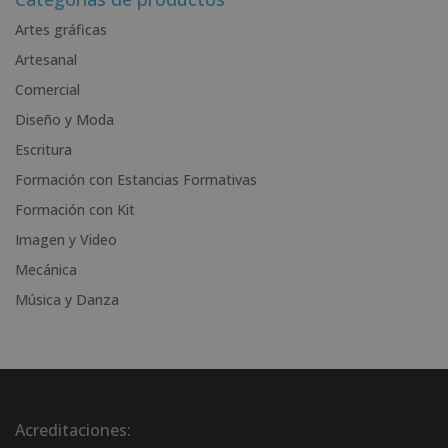
n
Artes gráficas
a
Artesanal
t
i
Comercial
v
Diseño y Moda
e
Escritura
:
Formación con Estancias Formativas
Formación con Kit
Imagen y Video
Mecánica
Música y Danza
Acreditaciones: