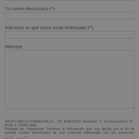
Tu correo electrónico (*)
Indícanos en qué curso estás interesado (*)
Mensaje
GRUPO ESNECA FORMACIÓN, S.L , CIF: B25825357, Domicilio: C/ Comtessa Elvira 13 -
Altillo 2, 25008 Lleida.
Finalidad del Tratamiento: Tratamos la información que nos facilita con el fin de
enviarle correos electrónicos de tipo comercial relacionado con los productos
ofrecidos y otros tipo de productos que fueran de su interés.