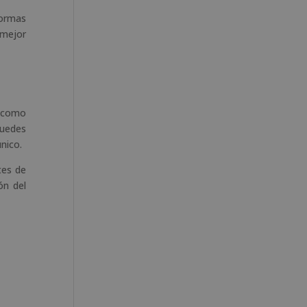
formas
 mejor
í como
puedes
nico.
tes de
ón del