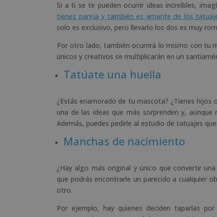
Si a ti se te pueden ocurrir ideas increíbles, ima
tienes pareja y también es amante de los tatuaj
solo es exclusivo, pero llevarlo los dos es muy rom
Por otro lado, también ocurrirá lo mismo con tu 
únicos y creativos se multiplicarán en un santiamé
Tatúate una huella
¿Estás enamorado de tu mascota? ¿Tienes hijos o s
una de las ideas que más sorprenden y, aunque no
Además, puedes pedirle al estudio de tatuajes que
Manchas de nacimiento
¿Hay algo más original y único que convertir u
que podrás encontrarle un parecido a cualquier o
otro.
Por ejemplo, hay quienes deciden taparlas por