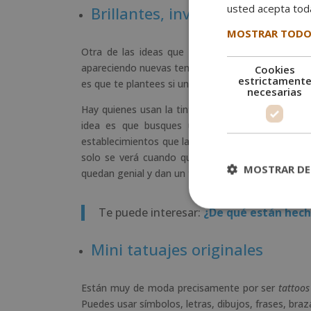
usted acepta toda
Brillantes, invisibles o blancos
MOSTRAR TODO
Otra de las ideas que puedes utilizar para que 
apareciendo nuevas tendencias en tintas. Una de e
Cookies
estrictament
es que te plantees si un nuevo estilo de tinta haría 
necesarias
Hay quienes usan la tinta brillante para destacar
idea es que busques un estudio en el que t
establecimientos que las usan. Por un lado, la tint
solo se verá cuando quieras. En cambio, la tint
MOSTRAR DE
quedan genial y dan un toque de originalidad único
Te puede interesar:
¿De qué están hech
Mini tatuajes originales
Están muy de moda precisamente por ser
tattoos
Puedes usar símbolos, letras, dibujos, frases, bra