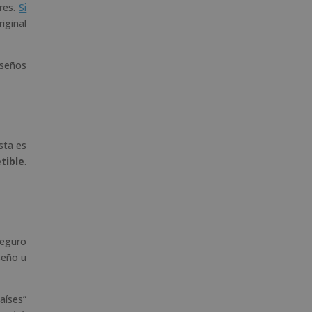
eres.
Si
iginal
iseños
sta es
tible
.
seguro
seño u
aíses”