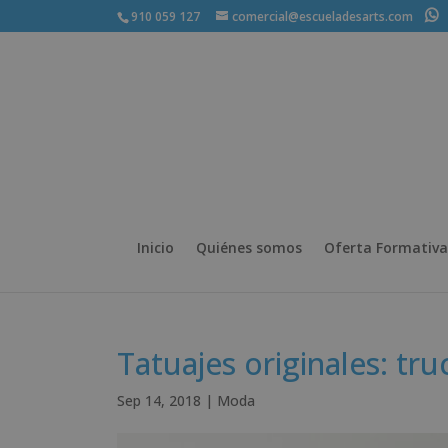
910 059 127
comercial@escueladesarts.com
+
Inicio
Quiénes somos
Oferta Formativa
Tatuajes originales: tr
Sep 14, 2018
|
Moda