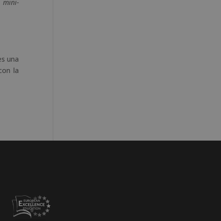
s
mini-
es una
con la