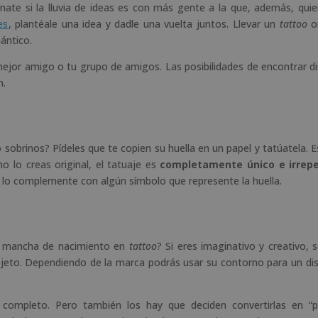
gínate si la lluvia de ideas es con más gente a la que, además, qui
es
, plantéale una idea y dadle una vuelta juntos. Llevar un
tattoo
or
ántico.
mejor amigo o tu grupo de amigos. Las posibilidades de encontrar d
n.
obrinos? Pídeles que te copien su huella en un papel y tatúatela. E
 lo creas original, el tatuaje es
completamente único e irrepe
 lo complemente con algún símbolo que represente la huella.
na mancha de nacimiento en
tattoo
? Si eres imaginativo y creativo, 
bjeto. Dependiendo de la marca podrás usar su contorno para un di
 completo. Pero también los hay que deciden convertirlas en “p