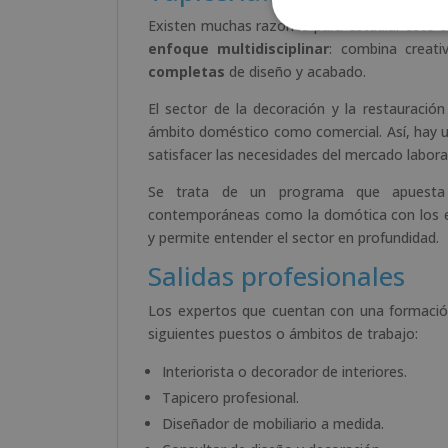
Existen muchas razones para estudiar este cur
enfoque multidisciplinar
: combina creati
completas
de diseño y acabado.
El sector de la decoración y la restauració
ámbito doméstico como comercial. Así, hay
satisfacer las necesidades del mercado laboral
Se trata de un programa que apues
contemporáneas como la domótica con los en
y permite entender el sector en profundidad.
Salidas profesionales
Los expertos que cuentan con una formación 
siguientes puestos o ámbitos de trabajo:
Interiorista o decorador de interiores.
Tapicero profesional.
Diseñador de mobiliario a medida.