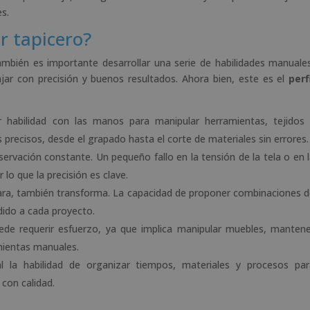
s.
r tapicero?
ambién es importante desarrollar una serie de habilidades manuale
ajar con precisión y buenos resultados. Ahora bien, este es el
perf
r habilidad con las manos para manipular herramientas, tejidos
s precisos, desde el grapado hasta el corte de materiales sin errores.
bservación constante. Un pequeño fallo en la tensión de la tela o en 
 lo que la precisión es clave.
para, también transforma. La capacidad de proponer combinaciones 
adido a cada proyecto.
ede requerir esfuerzo, ya que implica manipular muebles, manten
mientas manuales.
al la habilidad de organizar tiempos, materiales y procesos pa
 con calidad.