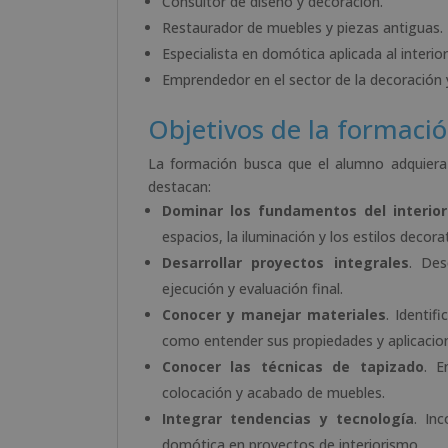
Consultor de diseño y decoración.
Restaurador de muebles y piezas antiguas.
Especialista en domótica aplicada al interio
Emprendedor en el sector de la decoración y
Objetivos de la formaci
La formación busca que el alumno adquiera c
destacan:
Dominar los fundamentos del interio
espacios, la iluminación y los estilos decora
Desarrollar proyectos integrales
. Des
ejecución y evaluación final.
Conocer y manejar materiales
. Identif
como entender sus propiedades y aplicacio
Conocer las técnicas de tapizado
. E
colocación y acabado de muebles.
Integrar tendencias y tecnología
. In
domótica en proyectos de interiorismo.