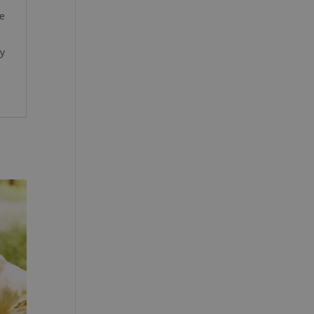
de
 y