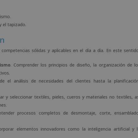
rismo.
 el tapizado.
ón
ompetencias sólidas y aplicables en el día a día. En este sentid
rismo
. Comprender los principios de diseño, la organización de l
tivos.
de el análisis de necesidades del clientes hasta la planificació
icar y seleccionar textiles, pieles, cueros y materiales no textiles, a
nes.
ntender procesos completos de desmontaje, corte, ensamblado
corporar elementos innovadores como la inteligencia artificial y 