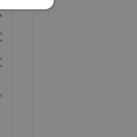
su
s
el
ra
s
es
os