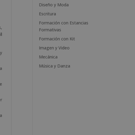
e
Diseño y Moda
:
Escritura
Formación con Estancias
s,
Formativas
il
Formación con Kit
Imagen y Video
 y
Mecánica
Música y Danza
la
de
er
ra