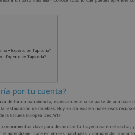
nteresa ir un paso más allá? Conoce todo lo que puedes aprender c
e
:
ismo + Experto en Tapicería?
o + Experto en Tapicería?
ría por tu cuenta?
nta
de forma autodidacta, especialmente si se parte de una base 
 y la restauración de muebles. Hoy en día existen numerosos recurso
de la Escuela Europea Des Arts.
onocimientos clave para desarrollar tu trayectoria en el sector, 
 el aprendizaje, corregir errores habituales y comprender mejor l