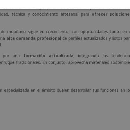
so de interiorismo y tapicería en Des Arts. El primero de ellos es 
vidad, técnica y conocimiento artesanal para
ofrecer solucione
n de mobiliario sigue en crecimiento, con oportunidades tanto en 
 una
alta demanda profesional
de perfiles actualizados y listos pa
.
ta por una
formación actualizada
, integrando las tendencia
foque tradicionales. En conjunto, aprovecha materiales sostenibl
especializada en el ámbito suelen desarrollar sus funciones en l