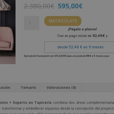
El
El
2.380,00
€
595,00
€
precio
precio
original
actual
Experto
MATRICÚLATE
era:
es:
en
2.380,00€.
595,00€.
Interiorismo
+
Experto
en
Tapicería
cantidad
A
l
t
e
r
cación
Temario
Valoraciones (0)
n
a
t
ismo + Experto en Tapicería
combina dos áreas complementaria
i
, transformar y embellecer espacios desde la concepción del proyec
v