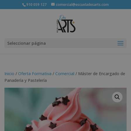
910 059 127
comercial@escueladesarts.com
Seleccionar página
Inicio
/
Oferta Formativa
/
Comercial
/ Máster de Encargado de
Panadería y Pastelería