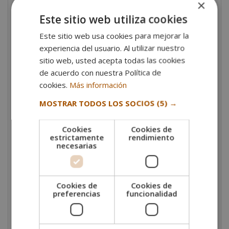
×
pastelero, e incluso encargarte de la gestión del
Este sitio web utiliza cookies
punto de venta: organizar el lineal, aplicar técnicas de
merchandising y desarrollar estrategias de promoción
Este sitio web usa cookies para mejorar la
y fidelización.
experiencia del usuario. Al utilizar nuestro
sitio web, usted acepta todas las cookies
También podrás ejercer de
consultor o formador
en
de acuerdo con nuestra Política de
panaderías y pastelerías, transmitiendo
cookies.
Más información
conocimientos técnicos y de gestión a nuevos
profesionales del sector. Asimismo, podrás
MOSTRAR TODOS LOS SOCIOS
(5) →
emprender
con tu propio negocio, desde una
panadería artesanal hasta un obrador especializado
Cookies
Cookies de
en repostería gourmet o productos innovadores.
estrictamente
rendimiento
necesarias
Objetivos de la formación
El máster tiene como meta que el alumno adquiera
las competencias necesarias para liderar con éxito un
Cookies de
Cookies de
preferencias
funcionalidad
negocio de panadería y pastelería. En este sentido,
destacan los siguientes objetivos y metas del máster:
Dominar las
técnicas de elaboración de pan,