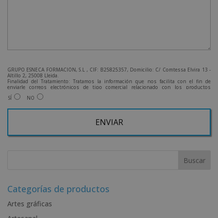
GRUPO ESNECA FORMACIÓN, S.L , CIF: B25825357, Domicilio: C/ Comtessa Elvira 13 -
Altillo 2, 25008 Lleida.
Finalidad del Tratamiento: Tratamos la información que nos facilita con el fin de
enviarle correos electrónicos de tipo comercial relacionado con los productos
ofrecidos y otros tipo de productos que fueran de su interés.
SÍ
NO
Legitimación del tratamiento: Consentimiento del interesado.
Derechos: Puede ejercitar sus derechos identificándose suficientemente, dirigiéndose
a la dirección admin@grupoesneca.com.
Para más información consulte nuestra Política de Privacidad.
Desea recibir información comercial (vía telefónica y/o email):
A
l
t
e
r
Categorías de productos
n
Artes gráficas
a