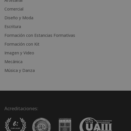
Artesanal
t
i
Comercial
v
Diseño y Moda
e
Escritura
:
Formación con Estancias Formativas
Formación con Kit
Imagen y Video
Mecánica
Música y Danza
Acreditaciones: