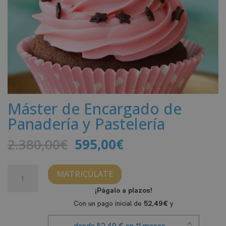
Máster de Encargado de
Panadería y Pastelería
El
El
2.380,00
€
595,00
€
precio
precio
original
actual
Máster
MATRICÚLATE
era:
es:
de
2.380,00€.
595,00€.
Encargado
de
Panadería