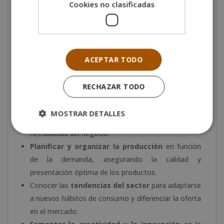
bollería y repostería
, aplicando tanto métodos
Cookies no clasificadas
tradicionales como innovadores.
Gestionar eficazmente un obrador o punto de
venta
, optimizando recursos humanos y
materiales.
ACEPTAR TODO
Aplicar las
normas de higiene y seguridad
alimentaria
, implementando sistemas de
RECHAZAR TODO
autocontrol y prevención de riesgos.
Desarrollar
habilidades comerciales y de
MOSTRAR DETALLES
marketing
para atraer clientes y aumentar la
rentabilidad del negocio.
Planificar y organizar la producción
en función
de la demanda, asegurando la calidad y
presentación óptima de los productos.
Conocer las
tendencias del sector
para adaptarse
a nuevos hábitos de consumo y diferenciar la oferta
en el mercado.