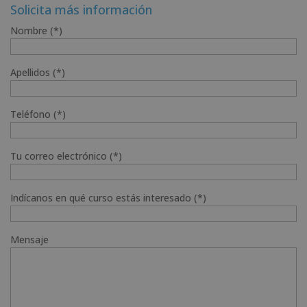
Solicita más información
2.380,00€.
595,00€.
Nombre (*)
Apellidos (*)
Teléfono (*)
Tu correo electrónico (*)
Indícanos en qué curso estás interesado (*)
Mensaje