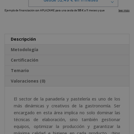
y
Pastelería
cantidad
A
l
t
e
Descripción
r
Metodología
n
a
Certificación
t
Temario
i
v
Valoraciones (0)
e
:
El sector de la panadería y pastelería es uno de los
más dinámicas y creativos de la gastronomía. Ser
encargado en esta área implica no solo dominar las
técnicas de elaboración, sino también gestionar
equipos, optimizar la producción y garantizar la
máxima calidad e higiene en cada producto. ¿Nos