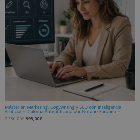
Máster en Marketing, Copywriting y SEO con Inteligencia
Artificial – Diploma Autentificado por Notario Europeo –
El
El
2.380,00
€
595,00
€
precio
precio
original
actual
era:
es: