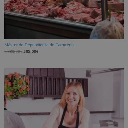
Máster de Dependiente de Carnicería
El
El
2.380,00
€
595,00
€
precio
precio
original
actual
era:
es:
2.380,00€.
595,00€.