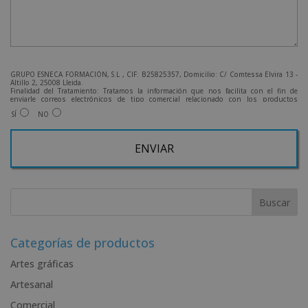
GRUPO ESNECA FORMACIÓN, S.L , CIF: B25825357, Domicilio: C/ Comtessa Elvira 13 -
Altillo 2, 25008 Lleida.
Finalidad del Tratamiento: Tratamos la información que nos facilita con el fin de
enviarle correos electrónicos de tipo comercial relacionado con los productos
ofrecidos y otros tipo de productos que fueran de su interés.
SÍ
NO
Legitimación del tratamiento: Consentimiento del interesado.
Derechos: Puede ejercitar sus derechos identificándose suficientemente, dirigiéndose
a la dirección admin@grupoesneca.com.
Para más información consulte nuestra Política de Privacidad.
Desea recibir información comercial (vía telefónica y/o email):
A
l
t
e
r
Categorías de productos
n
Artes gráficas
a
Artesanal
t
i
Comercial