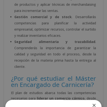
de productos y aplicar técnicas de merchandaising
para incrementar las ventas.
Gestión comercial y de stock
. Desarrollarás
competencias para planificar la actividad
empresarial, optimizar recursos, controlar el surtido
y realizar inventarios eficaces.
Seguridad alimentaria y trazabilidad
.
Comprenderás la importancia de garantizar la
calidad y seguridad en todo el proceso, desde la
recepción de la materia prima hasta la entrega al
cliente.
¿Por qué estudiar el Máster
en Encargado de Carnicería?
El plan de estudios abarca todas las competencias
necesarias para
liderar un comercio cárnico
, desde
×
el conocimiento del producto hasta la gestión