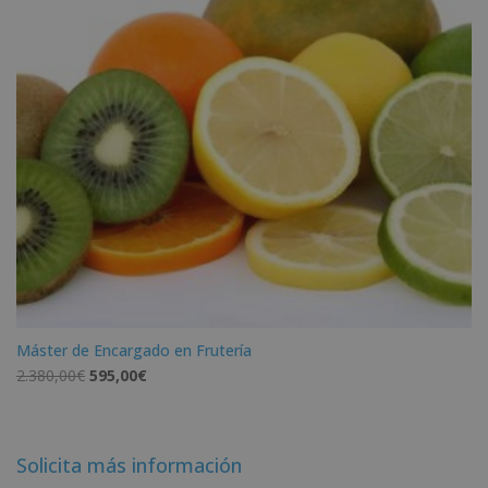
Máster de Encargado en Frutería
El
El
2.380,00
€
595,00
€
precio
precio
original
actual
era:
es:
Solicita más información
2.380,00€.
595,00€.