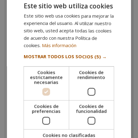
empresarial. Se trata de un programa que permite
Este sitio web utiliza cookies
conocer un
sector con alta empleabilidad
;
Este sitio web usa cookies para mejorar la
mantiene una demanda constante de profesionales
experiencia del usuario. Al utilizar nuestro
especializados en la manipulación, venta y gestión,
sitio web, usted acepta todas las cookies
tanto en negocios propios como en grandes
de acuerdo con nuestra Política de
superficies.
cookies.
Más información
Además, es un programa ideal para quienes buscan
MOSTRAR TODOS LOS SOCIOS
(5) →
prepararse para el autoempleo. Si quieres emprender,
en este máster encontrarás las
claves para
establecer, gestionar y hacer crecer tu propio
Cookies
Cookies de
estrictamente
rendimiento
negocio cárnico
. Todo ello, a través de una
necesarias
metodología de estudio flexible para que avances sin
complicaciones y sin que nada se interponga en tu
camino.
Cookies de
Cookies de
Salidas profesionales
preferencias
funcionalidad
El máster abre las puertas a múltiples
oportunidades
en la industria alimentaria
. Los profesionales que
Cookies no clasificadas
disponen de experiencia y formación en el área suelen