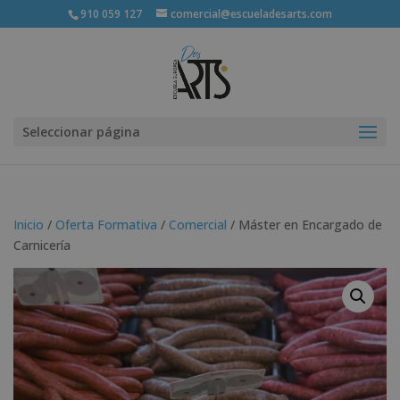
910 059 127
comercial@escueladesarts.com
Seleccionar página
Inicio
/
Oferta Formativa
/
Comercial
/ Máster en Encargado de
Carnicería