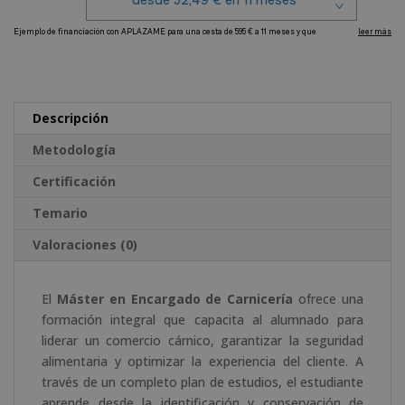
cantidad
A
l
t
e
Descripción
r
Metodología
n
a
Certificación
t
Temario
i
v
Valoraciones (0)
e
:
El
Máster en Encargado de Carnicería
ofrece una
formación integral que capacita al alumnado para
liderar un comercio cárnico, garantizar la seguridad
alimentaria y optimizar la experiencia del cliente. A
través de un completo plan de estudios, el estudiante
aprende desde la identificación y conservación de