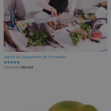
Máster de Dependiente de Pescadería
El
El
1.520,00
€
380,00
€
Valorado
con
precio
precio
5.00
de 5
original
actual
era:
es:
1.520,00€.
380,00€.