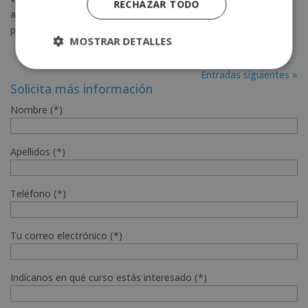
RECHAZAR TODO
apasiona el mundillo de la costura y la moda, seguid leyendo,
porque hoy os...
MOSTRAR DETALLES
Entradas siguientes »
Solicita más información
Nombre (*)
Apellidos (*)
Teléfono (*)
Tu correo electrónico (*)
Indícanos en qué curso estás interesado (*)