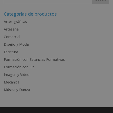
t
e
r
Categorías de productos
n
Artes gráficas
a
Artesanal
t
i
Comercial
v
Diseño y Moda
e
Escritura
:
Formación con Estancias Formativas
Formación con Kit
Imagen y Video
Mecánica
Música y Danza