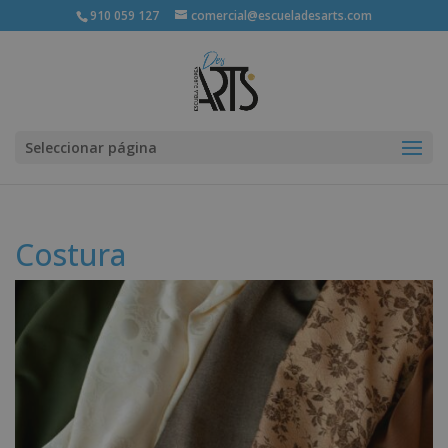
910 059 127
comercial@escueladesarts.com
Seleccionar página
Costura