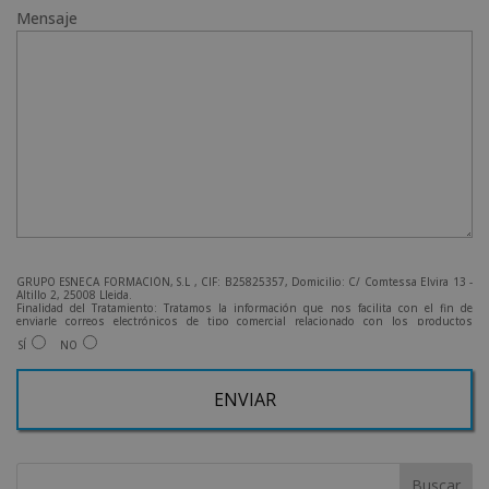
Mensaje
GRUPO ESNECA FORMACIÓN, S.L , CIF: B25825357, Domicilio: C/ Comtessa Elvira 13 -
Altillo 2, 25008 Lleida.
Finalidad del Tratamiento: Tratamos la información que nos facilita con el fin de
enviarle correos electrónicos de tipo comercial relacionado con los productos
ofrecidos y otros tipo de productos que fueran de su interés.
SÍ
NO
Legitimación del tratamiento: Consentimiento del interesado.
Derechos: Puede ejercitar sus derechos identificándose suficientemente, dirigiéndose
a la dirección admin@grupoesneca.com.
Para más información consulte nuestra Política de Privacidad.
Desea recibir información comercial (vía telefónica y/o email):
A
l