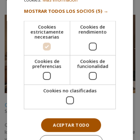
MOSTRAR TODOS LOS SOCIOS
(5) →
Cookies
Cookies de
estrictamente
rendimiento
necesarias
Cookies de
Cookies de
preferencias
funcionalidad
Cookies no clasificadas
Consejos para escoger las mejores máquinas de coser
Sep 7, 2018
|
Costura
,
Moda
Que si los milímetros del ancho de la puntada, los ojaladores,
ACEPTAR TODO
los tipos de puntada… Dos máquinas de coser, aunque a simple
vista parezcan iguales, pueden ser dos mundos paralelos. Si os