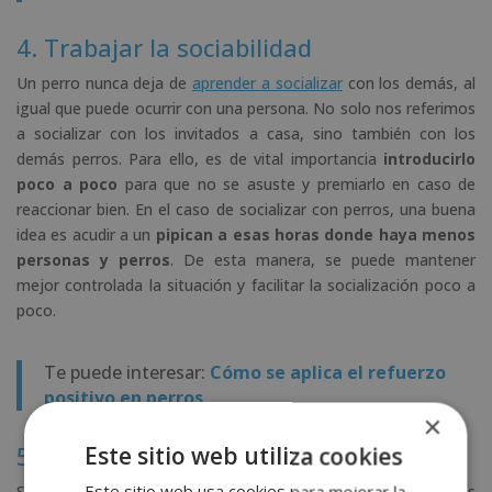
4. Trabajar la sociabilidad
Un perro nunca deja de
aprender a socializar
con los demás, al
igual que puede ocurrir con una persona. No solo nos referimos
a socializar con los invitados a casa, sino también con los
demás perros. Para ello, es de vital importancia
introducirlo
poco a poco
para que no se asuste y premiarlo en caso de
reaccionar bien. En el caso de socializar con perros, una buena
idea es acudir a un
pipican a esas horas donde haya menos
personas y perros
. De esta manera, se puede mantener
mejor controlada la situación y facilitar la socialización poco a
poco.
Te puede interesar:
Cómo se aplica el refuerzo
positivo en perros
×
5. Evitar darle comida que no toca
Este sitio web utiliza cookies
Este sitio web usa cookies para mejorar la
Sabemos que los perros cuando algo quieren, sobre todo si es