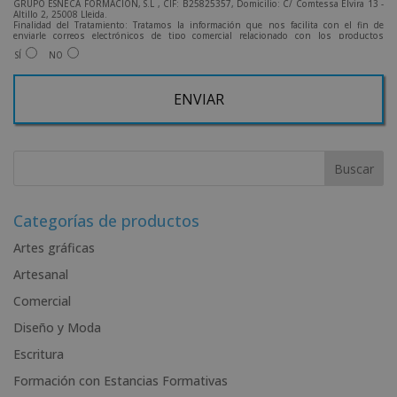
GRUPO ESNECA FORMACIÓN, S.L , CIF: B25825357, Domicilio: C/ Comtessa Elvira 13 -
Altillo 2, 25008 Lleida.
Finalidad del Tratamiento: Tratamos la información que nos facilita con el fin de
enviarle correos electrónicos de tipo comercial relacionado con los productos
ofrecidos y otros tipo de productos que fueran de su interés.
SÍ
NO
Legitimación del tratamiento: Consentimiento del interesado.
Derechos: Puede ejercitar sus derechos identificándose suficientemente, dirigiéndose
a la dirección admin@grupoesneca.com.
Para más información consulte nuestra Política de Privacidad.
Desea recibir información comercial (vía telefónica y/o email):
A
l
t
e
r
Categorías de productos
n
Artes gráficas
a
Artesanal
t
i
Comercial
v
Diseño y Moda
e
Escritura
:
Formación con Estancias Formativas