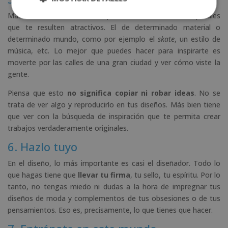
Más allá de las raíces tiene que haber universos conceptuales
que te resulten atractivos. El de determinado material o
determinado mundo, como por ejemplo el
skate
, un estilo de
música, etc. Lo mejor que puedes hacer para inspirarte es
moverte por las calles de una gran ciudad y ver cómo viste la
gente.
Piensa que esto
no significa copiar ni robar ideas
. No se
trata de ver algo y reproducirlo en tus diseños. Más bien tiene
que ver con la búsqueda de inspiración que te permita crear
trabajos verdaderamente originales.
6. Hazlo tuyo
En el diseño, lo más importante es casi el diseñador. Todo lo
que hagas tiene que
llevar tu firma
, tu sello, tu espíritu. Por lo
tanto, no tengas miedo ni dudas a la hora de impregnar tus
diseños de moda y complementos de tus obsesiones o de tus
pensamientos. Eso es, precisamente, lo que tienes que hacer.