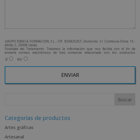
GRUPO ESNECA FORMACIÓN, S.L , CIF: B25825357, Domicilio: C/ Comtessa Elvira 13 -
Altillo 2, 25008 Lleida.
Finalidad del Tratamiento: Tratamos la información que nos facilita con el fin de
enviarle correos electrónicos de tipo comercial relacionado con los productos
ofrecidos y otros tipo de productos que fueran de su interés.
SÍ
NO
Legitimación del tratamiento: Consentimiento del interesado.
Derechos: Puede ejercitar sus derechos identificándose suficientemente, dirigiéndose
a la dirección admin@grupoesneca.com.
Para más información consulte nuestra Política de Privacidad.
Desea recibir información comercial (vía telefónica y/o email):
A
l
t
e
r
Categorías de productos
n
Artes gráficas
a
Artesanal
t