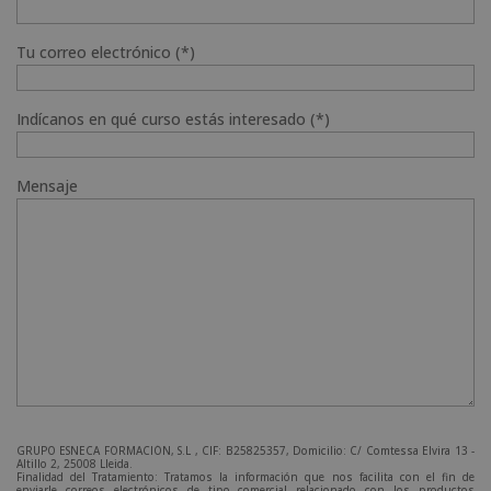
Tu correo electrónico (*)
Indícanos en qué curso estás interesado (*)
Mensaje
GRUPO ESNECA FORMACIÓN, S.L , CIF: B25825357, Domicilio: C/ Comtessa Elvira 13 -
Altillo 2, 25008 Lleida.
Finalidad del Tratamiento: Tratamos la información que nos facilita con el fin de
enviarle correos electrónicos de tipo comercial relacionado con los productos