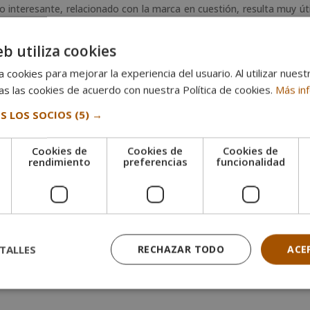
do interesante, relacionado con la marca en cuestión, resulta muy úti
earch Engine Optimization)
. Así que muchas empresas incluyen una pa
o de contenido a su público objetivo.
eb utiliza cookies
portante que tengas
conocimientos SEO
y que estés alerta sob
 cookies para mejorar la experiencia del usuario. Al utilizar nuest
dores. Profundiza también en el
Inbound Marketing
para crear cont
s las cookies de acuerdo con nuestra Política de cookies.
Más in
 al máximo de tus posibilidades sin dejar de ser autodidact
S LOS SOCIOS
(5) →
Cookies de
Cookies de
Cookies de
e
rendimiento
preferencias
funcionalidad
municación es hoy una realidad verdaderamente motivadora. Los
pe
 lugar donde antes era muy difícil ejercer como escritor. Por tan
 una década.
 dedicarte a la redacción de contenidos. Por ejemplo, la
redacci
en publicidad
y
marketing
nos exigen que los contenidos sean de ca
TALLES
RECHAZAR TODO
ACE
iva, y la calidad se valora y se distingue. Las personas que han est
su trabajo profesional en este ámbito.