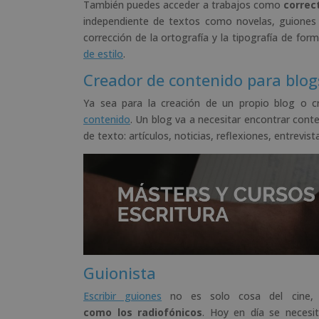
También puedes acceder a trabajos como
correc
independiente de textos como novelas, guiones 
corrección de la ortografía y la tipografía de for
de estilo
.
Creador de contenido para blo
Ya sea para la creación de un propio blog o c
contenido
. Un blog va a necesitar encontrar cont
de texto: artículos, noticias, reflexiones, entrevis
Guionista
Escribir guiones
no es solo cosa del cine,
como los radiofónicos
. Hoy en día se necesit