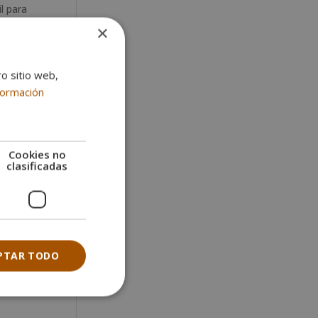
l para
rte de
×
re los
ro sitio web,
enidos
formación
a. Son
Cookies no
clasificadas
rfiles
to, el
ón de
lidad.
PTAR TODO
udiado