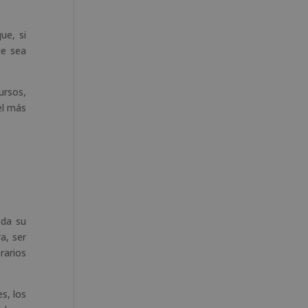
ue, si
ue sea
ursos,
el más
 da su
a, ser
rarios
es, los