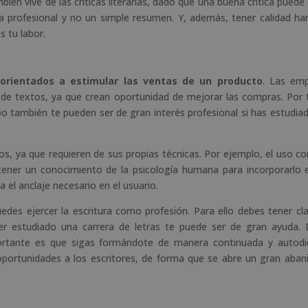
ién vive de las criticas literarias, dado que una buena crítica puede 
a profesional y no un simple resumen. Y, además, tener calidad ha
s tu labor.
 orientados a estimular las ventas de un producto
. Las em
 de textos, ya que crean oportunidad de mejorar las compras. Por 
o también te pueden ser de gran interés profesional si has estudia
s, ya que requieren de sus propias técnicas. Por ejemplo, el uso co
tener un conocimiento de la psicología humana para incorporarlo 
 el anclaje necesario en el usuario.
edes ejercer la escritura como profesión. Para ello debes tener cla
ber estudiado una carrera de letras te puede ser de gran ayuda.
portante es que sigas formándote de manera continuada y autodi
oportunidades a los escritores, de forma que se abre un gran aban