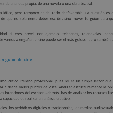
ir de una idea propia, de una novela o una obra teatral.
idílico, pero tampoco es del todo desfavorable. La cuestión es q
e de que no solamente debes escribir, sino mover tu guion para q
dad si eres novel. Por ejemplo: teleseries, telenovelas, conc
e vamos a engañar: el cine puede ser el más goloso, pero también 
un guión de cine
omo crítico literario profesional, pues no es un simple lector que
aria
desde varios puntos de vista. Analizar estructuralmente la obr
las intenciones del escritor. Además, has de analizar los recursos lite
la capacidad de realizar un análisis creativo.
ales, los periódicos digitales o tradicionales, los medios audiovisual