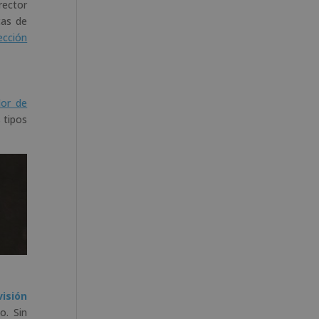
rrector
cas de
ección
dor de
 tipos
isión
o. Sin