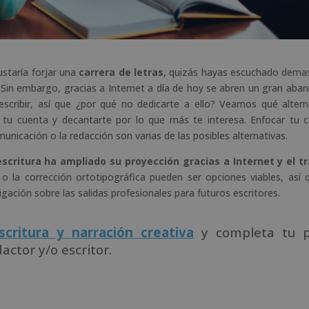
staría forjar una
carrera de letras
, quizás hayas escuchado dema
r. Sin embargo, gracias a Internet a día de hoy se abren un gran aban
 escribir, así que ¿por qué no dedicarte a ello? Veamos qué altern
 tu cuenta y decantarte por lo que más te interesa. Enfocar tu c
omunicación o la redacción son varias de las posibles alternativas.
scritura ha ampliado su proyección gracias a Internet y el t
 o la corrección ortotipográfica pueden ser opciones viables, así 
igación sobre las salidas profesionales para futuros escritores.
critura y narración creativa
y completa tu pe
ctor y/o escritor.