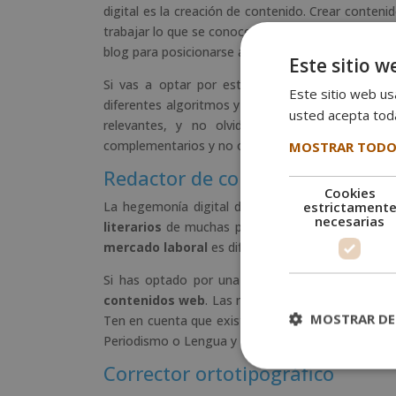
digital es la creación de contenido. Crear conteni
trabajar lo que se conoce como SEO (del inglés,
S
blog para posicionarse a la vez que ofrece este tip
Este sitio w
Si vas a optar por esta opción también es im
Este sitio web usa
diferentes algoritmos y sus cambios en los busca
usted acepta toda
relevantes, y no olvides que debes formarte
MOSTRAR TODO
complementarios y no opuestos.
Redactor de contenidos
Cookies
estrictament
La hegemonía digital de la información y la co
necesarias
literarios
de muchas personas pueden encontrar un
mercado laboral
es diferente al de hace tan solo
Si has optado por una carrera de letras, puedes
contenidos web
. Las necesidades de
servicios 
MOSTRAR DE
Ten en cuenta que existe una gran oferta informat
Periodismo o Lengua y Literatura pueden enfocar 
Corrector ortotipográfico