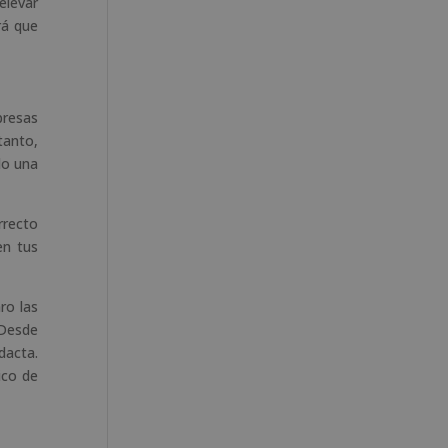
elevar
rá que
presas
tanto,
do una
rrecto
en tus
ro las
 Desde
dacta.
ico de