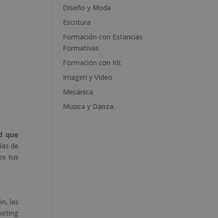
e
Diseño y Moda
:
Escritura
Formación con Estancias
Formativas
Formación con Kit
Imagen y Video
Mecánica
Música y Danza
d que
ías de
os tus
n, las
keting